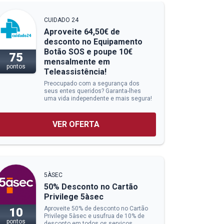
CUIDADO 24
Aproveite 64,50€ de
desconto no Equipamento
Botão SOS e poupe 10€
75
mensalmente em
pontos
Teleassistência!
Preocupado com a segurança dos
seus entes queridos? Garanta-lhes
uma vida independente e mais segura!
VER OFERTA
5ÀSEC
50% Desconto no Cartão
Privilege 5àsec
Aproveite 50% de desconto no Cartão
10
Privilege 5àsec e usufrua de 10% de
pontos
desconto em todos os serviços