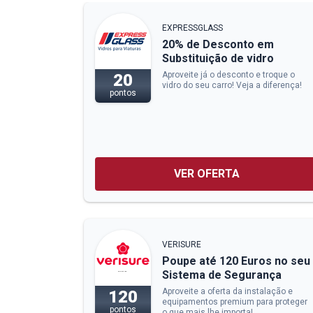
EXPRESSGLASS
20% de Desconto em
Substituição de vidro
Aproveite já o desconto e troque o
20
vidro do seu carro! Veja a diferença!
pontos
VER OFERTA
VERISURE
Poupe até 120 Euros no seu
Sistema de Segurança
Aproveite a oferta da instalação e
120
equipamentos premium para proteger
pontos
o que mais lhe importa!