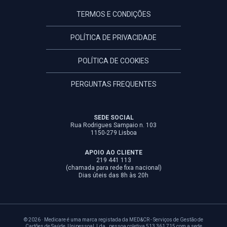
TERMOS E CONDIÇÕES
POLÍTICA DE PRIVACIDADE
POLÍTICA DE COOKIES
PERGUNTAS FREQUENTES
SEDE SOCIAL
Rua Rodrigues Sampaio n. 103
1150-279 Lisboa
APOIO AO CLIENTE
219 441 113
(chamada para rede fixa nacional)
Dias úteis das 8h às 20h
© 2026 · Medicare é uma marca registada da MED&CR - Serviços de Gestão de
Cartões de Saúde, Unipessoal, Lda., pessoa coletiva 513 361 715 com a sede