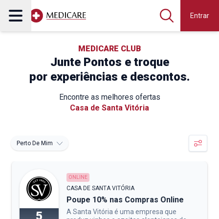
Entrar
MEDICARE CLUB
Junte Pontos e troque
por experiências e descontos.
Encontre as melhores ofertas
Casa de Santa Vitória
Perto De Mim
ONLINE
CASA DE SANTA VITÓRIA
Poupe 10% nas Compras Online
A Santa Vitória é uma empresa que
5