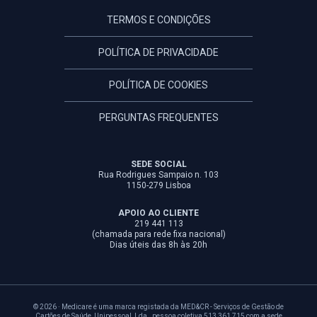
TERMOS E CONDIÇÕES
POLÍTICA DE PRIVACIDADE
POLÍTICA DE COOKIES
PERGUNTAS FREQUENTES
SEDE SOCIAL
Rua Rodrigues Sampaio n. 103
1150-279 Lisboa
APOIO AO CLIENTE
219 441 113
(chamada para rede fixa nacional)
Dias úteis das 8h às 20h
© 2026 · Medicare é uma marca registada da MED&CR - Serviços de Gestão de
Cartões de Saúde, Unipessoal, Lda., pessoa coletiva 513 361 715 com a sede