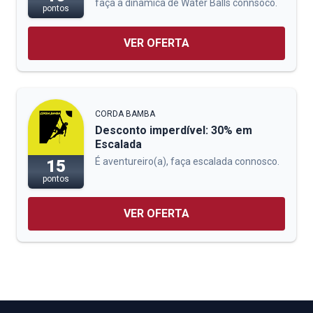
faça a dinamica de Water Balls connsoco.
pontos
VER OFERTA
CORDA BAMBA
Desconto imperdível: 30% em
Escalada
É aventureiro(a), faça escalada connosco.
15
pontos
VER OFERTA