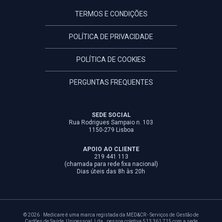
TERMOS E CONDIÇÕES
POLÍTICA DE PRIVACIDADE
POLÍTICA DE COOKIES
PERGUNTAS FREQUENTES
SEDE SOCIAL
Rua Rodrigues Sampaio n. 103
1150-279 Lisboa
APOIO AO CLIENTE
219 441 113
(chamada para rede fixa nacional)
Dias úteis das 8h às 20h
© 2026 · Medicare é uma marca registada da MED&CR - Serviços de Gestão de
Cartões de Saúde, Unipessoal, Lda., pessoa coletiva 513 361 715 com a sede