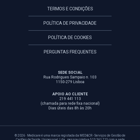
TERMOS E CONDIÇÕES
POLÍTICA DE PRIVACIDADE
POLÍTICA DE COOKIES
PERGUNTAS FREQUENTES
SEDE SOCIAL
Rua Rodrigues Sampaio n. 103
1150-279 Lisboa
APOIO AO CLIENTE
219 441 113
(chamada para rede fixa nacional)
Dias úteis das 8h às 20h
© 2026 · Medicare é uma marca registada da MED&CR - Serviços de Gestão de
Cartões de Saúde, Unipessoal, Lda., pessoa coletiva 513 361 715 com a sede