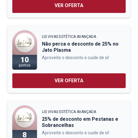
VER OFERTA
LIS VIVAS ESTÉTICA AVANÇADA
Não perca o desconto de 25% no
Jato Plasma
Aproveite o desconto e cuide de si!
10
pontos
VER OFERTA
LIS VIVAS ESTÉTICA AVANÇADA
25% de desconto em Pestanas e
Sobrancelhas
Aproveite o desconto e cuide de si!
8