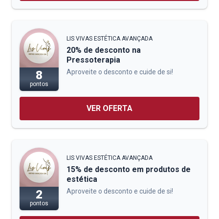
LIS VIVAS ESTÉTICA AVANÇADA
20% de desconto na
Pressoterapia
Aproveite o desconto e cuide de si!
8
pontos
VER OFERTA
LIS VIVAS ESTÉTICA AVANÇADA
15% de desconto em produtos de
estética
Aproveite o desconto e cuide de si!
2
pontos