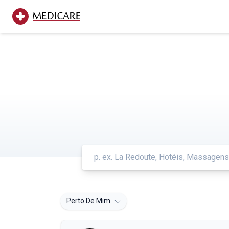
Perto De Mim