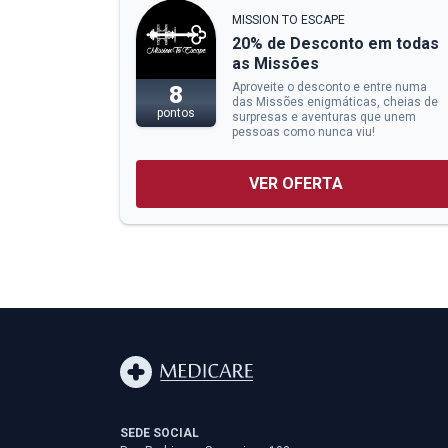
MISSION TO ESCAPE
20% de Desconto em todas
as Missões
Aproveite o desconto e entre numa
8
das Missões enigmáticas, cheias de
pontos
surpresas e aventuras que unem
pessoas como nunca viu!
VER OFERTA
SEDE SOCIAL