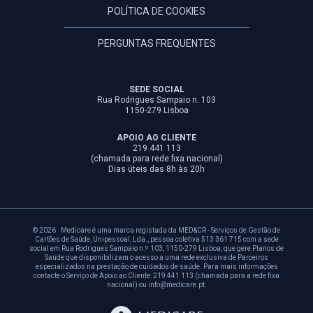
POLÍTICA DE COOKIES
PERGUNTAS FREQUENTES
SEDE SOCIAL
Rua Rodrigues Sampaio n. 103
1150-279 Lisboa
APOIO AO CLIENTE
219 441 113
(chamada para rede fixa nacional)
Dias úteis das 8h às 20h
© 2026 · Medicare é uma marca registada da MED&CR - Serviços de Gestão de
Cartões de Saúde, Unipessoal, Lda., pessoa coletiva 513 361 715 com a sede
social em Rua Rodrigues Sampaio n.º 103, 1150-279 Lisboa, que gere Planos de
Saúde que disponibilizam o acesso a uma rede exclusiva de Parceiros
especializados na prestação de cuidados de saúde. Para mais informações
contacte o Serviço de Apoio ao Cliente: 219 441 113 (chamada para a rede fixa
nacional) ou info@medicare.pt.