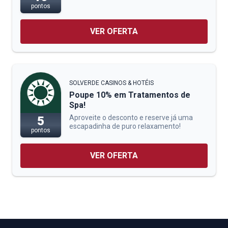
pontos
VER OFERTA
SOLVERDE CASINOS & HOTÉIS
Poupe 10% em Tratamentos de
Spa!
Aproveite o desconto e reserve já uma
5
escapadinha de puro relaxamento!
pontos
VER OFERTA