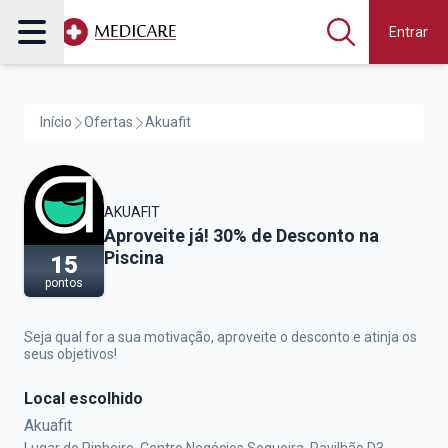
Entrar
Início
Ofertas
Akuafit
AKUAFIT
Akuafit,
Aproveite já! 30% de Desconto na
Piscina
15
pontos
Seja qual for a sua motivação, aproveite o desconto e atinja os
seus objetivos!
Local escolhido
Akuafit