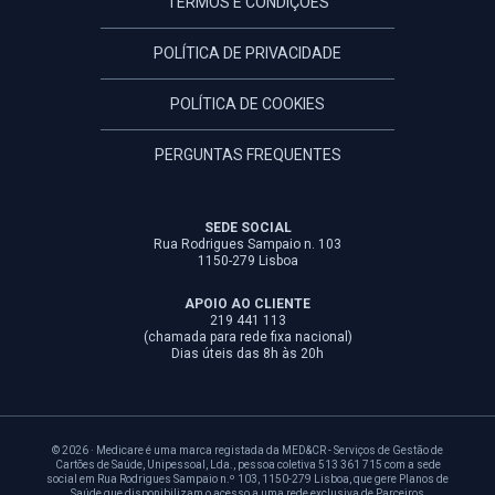
TERMOS E CONDIÇÕES
POLÍTICA DE PRIVACIDADE
POLÍTICA DE COOKIES
PERGUNTAS FREQUENTES
SEDE SOCIAL
Rua Rodrigues Sampaio n. 103
1150-279 Lisboa
APOIO AO CLIENTE
219 441 113
(chamada para rede fixa nacional)
Dias úteis das 8h às 20h
© 2026 · Medicare é uma marca registada da MED&CR - Serviços de Gestão de
Cartões de Saúde, Unipessoal, Lda., pessoa coletiva 513 361 715 com a sede
social em Rua Rodrigues Sampaio n.º 103, 1150-279 Lisboa, que gere Planos de
Saúde que disponibilizam o acesso a uma rede exclusiva de Parceiros