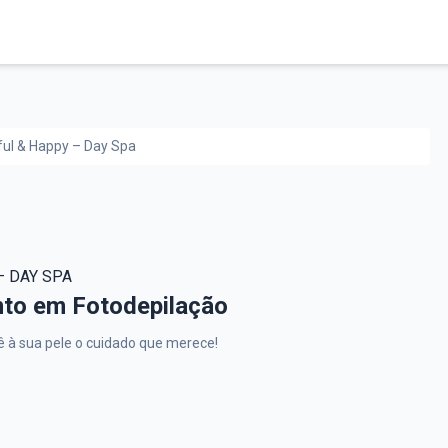
ful & Happy – Day Spa
– DAY SPA
ppy – Day Spa,
to em Fotodepilação
ê à sua pele o cuidado que merece!