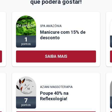
que poderá gostar!
SPA AMAZÓNIA
Manicure com 15% de
desconto
1
pontos
SAIBA MAIS
AZIANI MASSOTERAPIA
Poupe 40% na
Reflexologia!
7
pontos