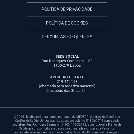
POLÍTICA DE PRIVACIDADE
POLÍTICA DE COOKIES
PERGUNTAS FREQUENTES
SEDE SOCIAL
Rua Rodrigues Sampaio n. 103
1150-279 Lisboa
APOIO AO CLIENTE
219 441 113
(chamada para rede fixa nacional)
Dias úteis das 8h às 20h
© 2026 · Medicare é uma marca registada da MED&CR - Serviços de Gestão de
Cartões de Saúde, Unipessoal, Lda., pessoa coletiva 513 361 715 com a sede
social em Rua Rodrigues Sampaio n.º 103, 1150-279 Lisboa, que gere Planos de
Saúde que disponibilizam o acesso a uma rede exclusiva de Parceiros
especializados na prestação de cuidados de saúde. Para mais informações