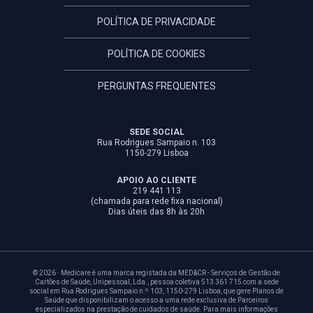
POLÍTICA DE PRIVACIDADE
POLÍTICA DE COOKIES
PERGUNTAS FREQUENTES
SEDE SOCIAL
Rua Rodrigues Sampaio n. 103
1150-279 Lisboa
APOIO AO CLIENTE
219 441 113
(chamada para rede fixa nacional)
Dias úteis das 8h às 20h
© 2026 · Medicare é uma marca registada da MED&CR - Serviços de Gestão de
Cartões de Saúde, Unipessoal, Lda., pessoa coletiva 513 361 715 com a sede
social em Rua Rodrigues Sampaio n.º 103, 1150-279 Lisboa, que gere Planos de
Saúde que disponibilizam o acesso a uma rede exclusiva de Parceiros
especializados na prestação de cuidados de saúde. Para mais informações