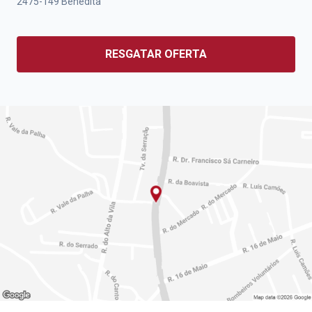
2475-149
Benedita
RESGATAR OFERTA