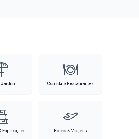
 Jardim
Comida & Restaurantes
 Explicações
Hotéis & Viagens