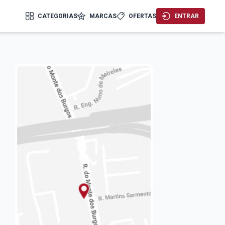
CATEGORIAS
MARCAS
OFERTAS
ENTRAR