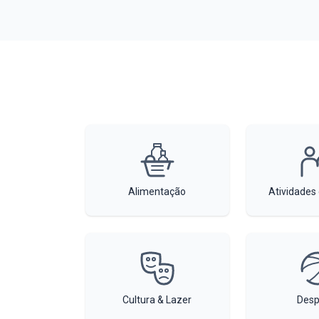
Alimentação
Atividades
Cultura & Lazer
Desp