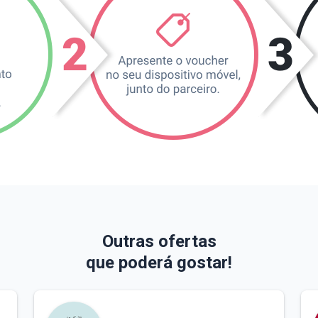
Outras ofertas
que poderá gostar!