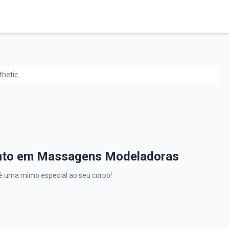
thetic
,
nto em Massagens Modeladoras
ê uma mimo especial ao seu corpo!