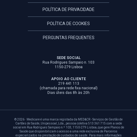
POLÍTICA DE PRIVACIDADE
POLÍTICA DE COOKIES
PERGUNTAS FREQUENTES
SEDE SOCIAL
Rua Rodrigues Sampaio n. 103
1150-279 Lisboa
APOIO AO CLIENTE
219 441 113
(chamada para rede fixa nacional)
Dias úteis das 8h às 20h
© 2026 · Medicare é uma marca registada da MED&CR - Serviços de Gestão de
Cartões de Saúde, Unipessoal, Lda., pessoa coletiva 513 361 715 com a sede
social em Rua Rodrigues Sampaio n.º 103, 1150-279 Lisboa, que gere Planos de
Saúde que disponibilizam o acesso a uma rede exclusiva de Parceiros
especializados na prestação de cuidados de saúde. Para mais informações