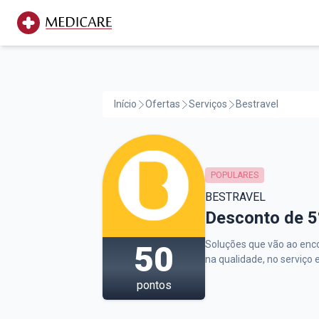
Início
Ofertas
Serviços
Bestravel
POPULARES
BESTRAVEL
Bestravel,
Desconto de 5
Soluções que vão ao enc
50
na qualidade, no serviço 
pontos