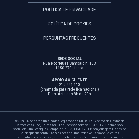
POLÍTICA DE PRIVACIDADE
POLÍTICA DE COOKIES
PERGUNTAS FREQUENTES
SEDE SOCIAL
Rua Rodrigues Sampaio n. 103
1150-279 Lisboa
APOIO AO CLIENTE
219 441 113
(chamada para rede fixa nacional)
Dias úteis das 8h às 20h
© 2026 · Medicare é uma marca registada da MED&CR - Serviços de Gestão de
Cartões de Saúde, Unipessoal, Lda., pessoa coletiva 513 361 715 com a sede
social em Rua Rodrigues Sampaio n.º 103, 1150-279 Lisboa, que gere Planos de
Saúde que disponibilizam o acesso a uma rede exclusiva de Parceiros
especializados na prestação de cuidados de saúde. Para mais informações