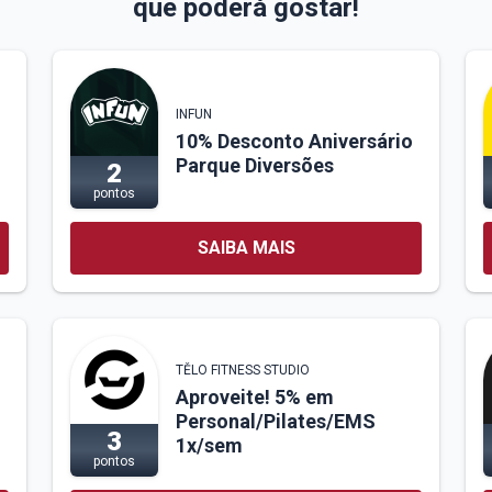
que poderá gostar!
INFUN
10% Desconto Aniversário
Parque Diversões
2
pontos
SAIBA MAIS
TĚLO FITNESS STUDIO
Aproveite! 5% em
Personal/Pilates/EMS
3
1x/sem
pontos