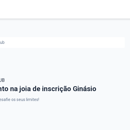
lub
UB
g Club,
o na joia de inscrição Ginásio
safie os seus limites!