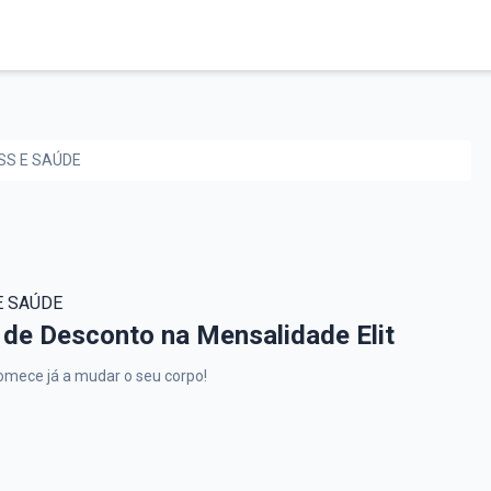
SS E SAÚDE
E SAÚDE
LNESS E SAÚDE,
 de Desconto na Mensalidade Elit
omece já a mudar o seu corpo!