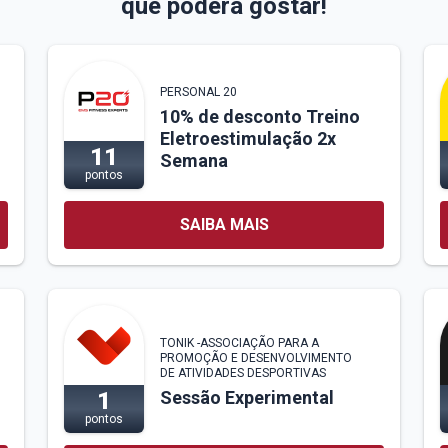
que poderá gostar!
PERSONAL 20
10% de desconto Treino
Eletroestimulação 2x
11
Semana
pontos
SAIBA MAIS
TONIK -ASSOCIAÇÃO PARA A
PROMOÇÃO E DESENVOLVIMENTO
DE ATIVIDADES DESPORTIVAS
Sessão Experimental
1
pontos