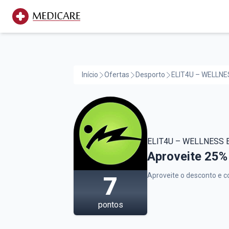
Início
Ofertas
Desporto
ELIT4U – WELLNE
ELIT4U – WELLNESS 
ELIT4U – WEL
Aproveite 25%
Aproveite o desconto e c
7
pontos