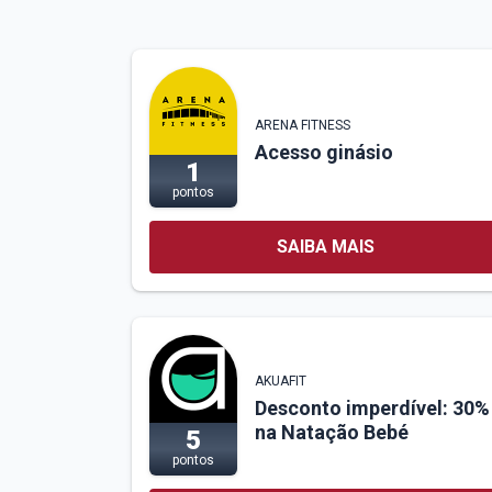
ARENA FITNESS
Acesso ginásio
1
pontos
SAIBA MAIS
AKUAFIT
Desconto imperdível: 30%
na Natação Bebé
5
pontos