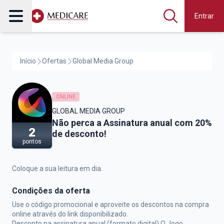
Entrar
Início
Ofertas
Global Media Group
ONLINE
GLOBAL MEDIA GROUP
Global Media Group,
Não perca a Assinatura anual com 20%
2
de desconto!
pontos
Coloque a sua leitura em dia.
Condições da oferta
Use o código promocional e aproveite os descontos na compra
online através do link disponibilizado.
Desconto na assinatura anual (formato digital) O Jogo.