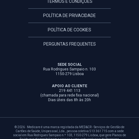
TERMOS E CONDIÇÕES
POLÍTICA DE PRIVACIDADE
POLÍTICA DE COOKIES
PERGUNTAS FREQUENTES
SEDE SOCIAL
Rua Rodrigues Sampaio n. 103
1150-279 Lisboa
APOIO AO CLIENTE
219 441 113
(chamada para rede fixa nacional)
Dias úteis das 8h às 20h
© 2026 · Medicare é uma marca registada da MED&CR - Serviços de Gestão de
Cartões de Saúde, Unipessoal, Lda., pessoa coletiva 513 361 715 com a sede
social em Rua Rodrigues Sampaio n.º 103, 1150-279 Lisboa, que gere Planos de