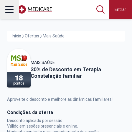
Entrar
Início
Ofertas
Mais Saúde
MAIS SAÚDE
Mais Saúde,
30% de Desconto em Terapia
Constelação familiar
18
pontos
Aproveite o desconto e melhore as dinâmicas familiares!
Condições da oferta
Desconto aplicado por sessão.
Válido em sesões presenciais e online.
Mediante contacto para agendamento de sessão.