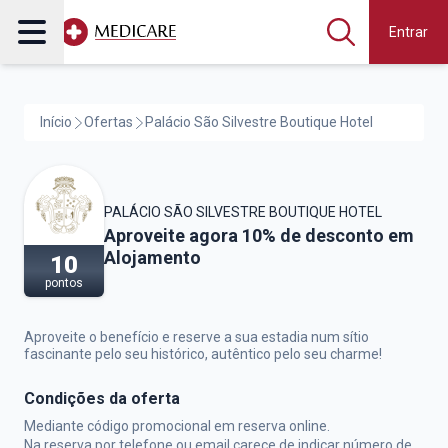
Entrar
Início
Ofertas
Palácio São Silvestre Boutique Hotel
PALÁCIO SÃO SILVESTRE BOUTIQUE HOTEL
Palácio São Silvestre Boutique Hotel,
Aproveite agora 10% de desconto em
Alojamento
10
pontos
Aproveite o benefício e reserve a sua estadia num sítio
fascinante pelo seu histórico, autêntico pelo seu charme!
Condições da oferta
Mediante código promocional em reserva online.
Na reserva por telefone ou email carece de indicar número de