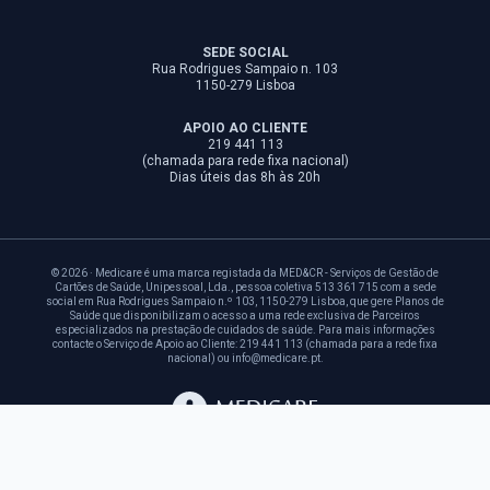
SEDE SOCIAL
Rua Rodrigues Sampaio n. 103
1150-279 Lisboa
APOIO AO CLIENTE
219 441 113
(chamada para rede fixa nacional)
Dias úteis das 8h às 20h
© 2026 · Medicare é uma marca registada da MED&CR - Serviços de Gestão de
Cartões de Saúde, Unipessoal, Lda., pessoa coletiva 513 361 715 com a sede
social em Rua Rodrigues Sampaio n.º 103, 1150-279 Lisboa, que gere Planos de
Saúde que disponibilizam o acesso a uma rede exclusiva de Parceiros
especializados na prestação de cuidados de saúde. Para mais informações
contacte o Serviço de Apoio ao Cliente: 219 441 113 (chamada para a rede fixa
nacional) ou info@medicare.pt.