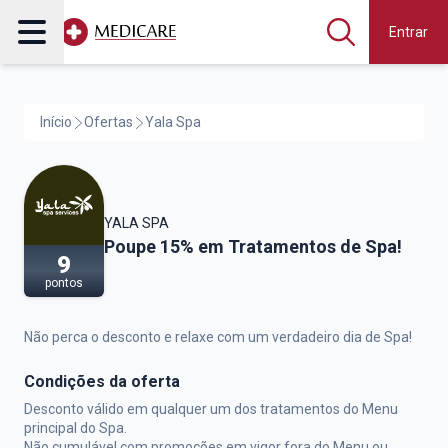
Entrar
Início
Ofertas
Yala Spa
YALA SPA
Yala Spa,
Poupe 15% em Tratamentos de Spa!
9
pontos
Não perca o desconto e relaxe com um verdadeiro dia de Spa!
Condições da oferta
Desconto válido em qualquer um dos tratamentos do Menu
principal do Spa.
Não cumulável com promoções em vigor fora do Menu ou