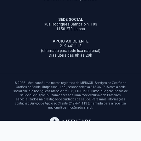
SEDE SOCIAL
Rua Rodrigues Sampaio n. 103
1150-279 Lisboa
APOIO AO CLIENTE
219 441 113
(chamada para rede fixa nacional)
Dias úteis das 8h às 20h
© 2026 · Medicare é uma marca registada da MED&CR - Serviços de Gestão de
Cartões de Saúde, Unipessoal, Lda., pessoa coletiva 513 361 715 com a sede
social em Rua Rodrigues Sampaio n.º 103, 1150-279 Lisboa, que gere Planos de
Saúde que disponibilizam o acesso a uma rede exclusiva de Parceiros
especializados na prestação de cuidados de saúde. Para mais informações
contacte o Serviço de Apoio ao Cliente: 219 441 113 (chamada para a rede fixa
nacional) ou info@medicare.pt.