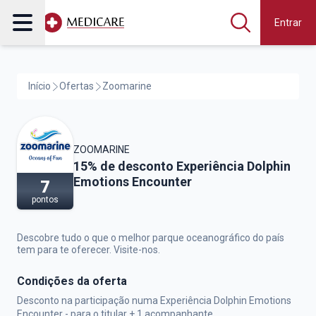
Entrar
Início
Ofertas
Zoomarine
ZOOMARINE
Zoomarine,
15% de desconto Experiência Dolphin
Emotions Encounter
7
pontos
Descobre tudo o que o melhor parque oceanográfico do país
tem para te oferecer. Visite-nos.
Condições da oferta
Desconto na participação numa Experiência Dolphin Emotions
Encounter - para o titular + 1 acompanhante.