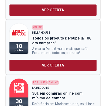
VER OFERTA
ONLINE
DELTA HOUSE
Todos os produtos: Poupe já 10€
em compras!
10
A marca Delta é muito mais que café!
pontos
Experimente todos os produtos!
VER OFERTA
POPULARES
ONLINE
LA REDOUTE
30€ em compras online com
mínimo de compra
30
Referência em Moda vestuário, têxtil-lar e
pontos