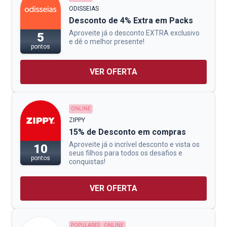
ODISSEIAS
Desconto de 4% Extra em Packs
Aproveite já o desconto EXTRA exclusivo
5
e dê o melhor presente!
pontos
VER OFERTA
ONLINE
ZIPPY
15% de Desconto em compras
Aproveite já o incrível desconto e vista os
10
seus filhos para todos os desafios e
pontos
conquistas!
VER OFERTA
POPULARES
ONLINE