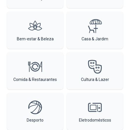
Bem-estar & Beleza
Casa & Jardim
Comida & Restaurantes
Cultura & Lazer
Desporto
Eletrodomésticos