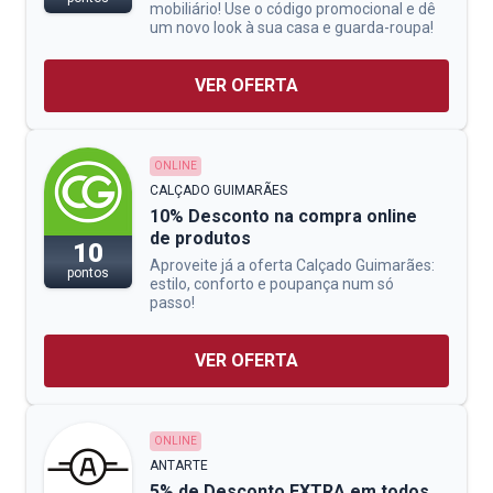
mobiliário! Use o código promocional e dê
um novo look à sua casa e guarda-roupa!
VER OFERTA
ONLINE
CALÇADO GUIMARÃES
10% Desconto na compra online
de produtos
10
Aproveite já a oferta Calçado Guimarães:
pontos
estilo, conforto e poupança num só
passo!
VER OFERTA
ONLINE
ANTARTE
5% de Desconto EXTRA em todos