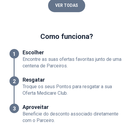
VER TODAS
Como funciona?
Escolher
1
Encontre as suas ofertas favoritas junto
de uma
centena de Parceiros.
Resgatar
2
Troque os seus Pontos para resgatar
a sua
Oferta Medicare Club.
Aproveitar
3
Beneficie do desconto associado
diretamente
com o Parceiro.