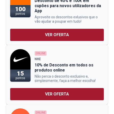
Desconto de 40% e 100€ em
cupões para novos utilizadores da
100
App
pontos
Aproveite os descontos exlusivos que o
vão ajudar a poupar em tudo!
VER OFERTA
ONLINE
NIKE
10% de Desconto em todos os
produtos online
15
Não perca o desconto exclusivo e,
pontos
simplesmente, faça a melhor escolha!
VER OFERTA
ONLINE