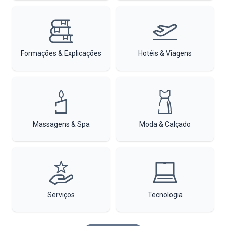
Formações & Explicações
Hotéis & Viagens
Massagens & Spa
Moda & Calçado
Serviços
Tecnologia