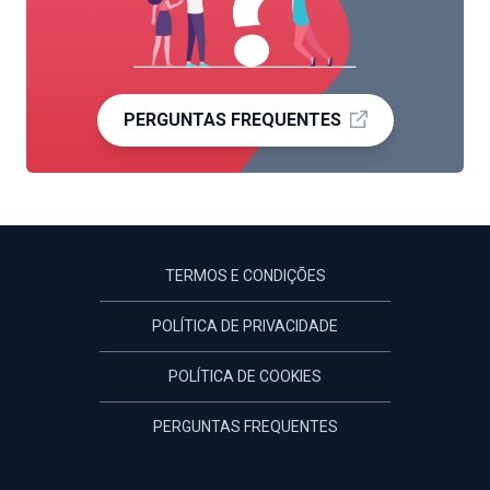
PERGUNTAS FREQUENTES
TERMOS E CONDIÇÕES
POLÍTICA DE PRIVACIDADE
POLÍTICA DE COOKIES
PERGUNTAS FREQUENTES