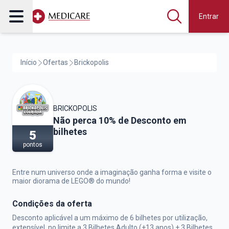
Entrar
Início
Ofertas
Brickopolis
BRICKOPOLIS
Brickopolis,
Não perca 10% de Desconto em
bilhetes
5
pontos
Entre num universo onde a imaginação ganha forma e visite o
maior diorama de LEGO® do mundo!
Condições da oferta
Desconto aplicável a um máximo de 6 bilhetes por utilização,
extensível, no limite a 3 Bilhetes Adulto (+13 anos) + 3 Bilhetes