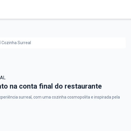
í Cozinha Surreal
EAL
rreal,
o na conta final do restaurante
periência surreal, com uma cozinha cosmopolita e inspirada pela