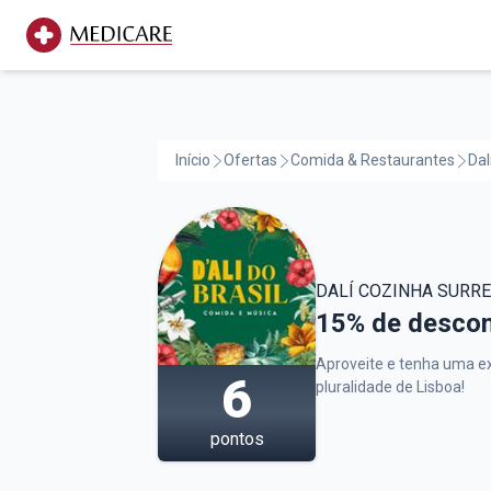
Início
Ofertas
Comida & Restaurantes
Dal
DALÍ COZINHA SURR
Dalí Cozinha Su
15% de descont
Aproveite e tenha uma ex
6
pluralidade de Lisboa!
pontos