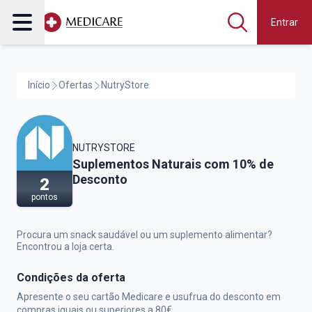
Entrar
Início
Ofertas
NutryStore
NUTRYSTORE
NutryStore,
Suplementos Naturais com 10% de
Desconto
2
pontos
Procura um snack saudável ou um suplemento alimentar?
Encontrou a loja certa.
Condições da oferta
Apresente o seu cartão Medicare e usufrua do desconto em
compras iguais ou superiores a 80€.