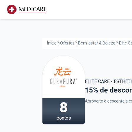
Início
Ofertas
Bem-estar & Beleza
Elite C
ELITE CARE - ESTHET
Elite Care - Es
15% de descon
Aproveite o desconto e c
8
pontos