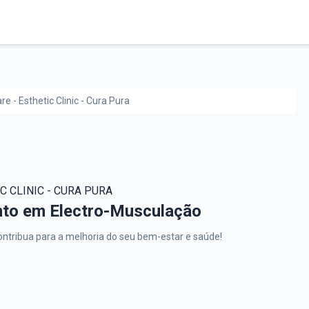
are - Esthetic Clinic - Cura Pura
IC CLINIC - CURA PURA
thetic Clinic - Cura Pura,
to em Electro-Musculação
ontribua para a melhoria do seu bem-estar e saúde!