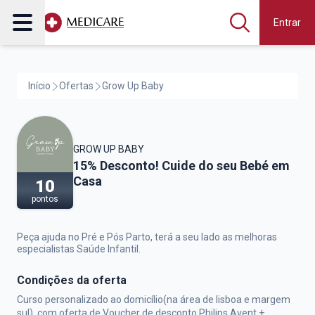
Entrar
Início
Ofertas
Grow Up Baby
GROW UP BABY
Grow Up Baby,
15% Desconto! Cuide do seu Bebé em
Casa
10
pontos
Peça ajuda no Pré e Pós Parto, terá a seu lado as melhoras
especialistas Saúde Infantil.
Condições da oferta
Curso personalizado ao domicílio(na área de lisboa e margem
sul), com oferta de Voucher de desconto Philips Avent +