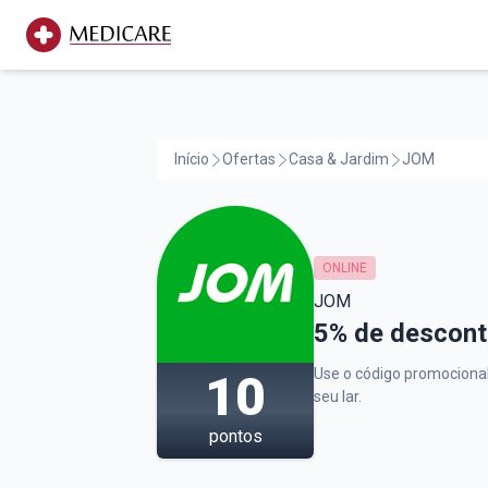
Início
Ofertas
Casa & Jardim
JOM
ONLINE
JOM
JOM,
5% de descont
Use o código promocional 
10
seu lar.
pontos