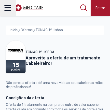
Entrar
Início
Ofertas
TONI&GUY Lisboa
TONI&GUY LISBOA
TONI&GUY Lisboa,
Aproveite a oferta de um tratamento
Cabeleireiro!
15
pontos
Não perca a oferta e dê uma nova vida ao seu cabelo nas mãos
de profissionais!
Condições da oferta
Oferta de 1 tratamento na compra de outro de valor superior.
Oferta válida em conjunto com todos os serviços de corte e/ou