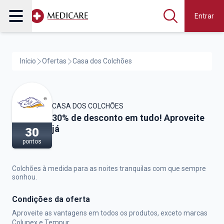
Entrar
Início
Ofertas
Casa dos Colchões
CASA DOS COLCHÕES
Casa dos Colchões,
30% de desconto em tudo! Aproveite
já
30
pontos
Colchões à medida para as noites tranquilas com que sempre
sonhou.
Condições da oferta
Aproveite as vantagens em todos os produtos, exceto marcas
Colunex e Tempur.