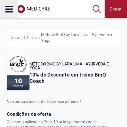
Entrar
Método BmQ by Lara Lima - Ayurveda e
Início
Ofertas
Yoga
MÉTODO BMQ BY LARA LIMA - AYURVEDA E
YOGA
Método BmQ by Lara Lima - Ayurveda e Y
10% de Desconto em treino BmQ
10
Coach
pontos
Não perca o desconto e comece a treinar!
Condições da oferta
Desconto aplicado a Pack 10 aulas personalizadas.